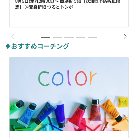
8月5日(水)12時30分～ 簡単折り紙［認知症予防折紙瞑
想］ ⑥変身折紙 つるとトンボ
♦おすすめコーチング