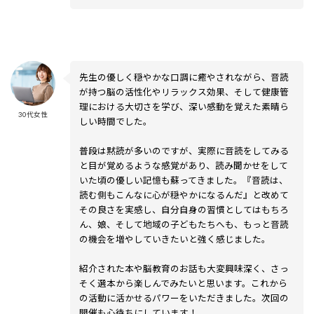
先生の優しく穏やかな口調に癒やされながら、音読
が持つ脳の活性化やリラックス効果、そして健康管
理における大切さを学び、深い感動を覚えた素晴ら
30代女性
しい時間でした。
普段は黙読が多いのですが、実際に音読をしてみる
と目が覚めるような感覚があり、読み聞かせをして
いた頃の優しい記憶も蘇ってきました。『音読は、
読む側もこんなに心が穏やかになるんだ』と改めて
その良さを実感し、自分自身の習慣としてはもちろ
ん、娘、そして地域の子どもたちへも、もっと音読
の機会を増やしていきたいと強く感じました。
紹介された本や脳教育のお話も大変興味深く、さっ
そく選本から楽しんでみたいと思います。これから
の活動に活かせるパワーをいただきました。次回の
開催も心待ちにしています！