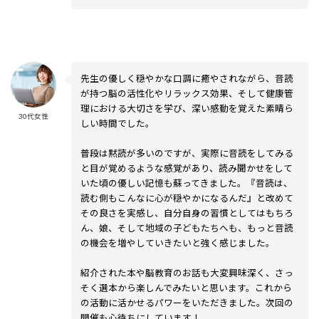
先生の優しく穏やかな口調に癒やされながら、音読
が持つ脳の活性化やリラックス効果、そして健康管
理における大切さを学び、深い感動を覚えた素晴ら
30代女性
しい時間でした。
普段は黙読が多いのですが、実際に音読をしてみる
と目が覚めるような感覚があり、読み聞かせをして
いた頃の優しい記憶も蘇ってきました。『音読は、
読む側もこんなに心が穏やかになるんだ』と改めて
その良さを実感し、自分自身の習慣としてはもちろ
ん、娘、そして地域の子どもたちへも、もっと音読
の機会を増やしていきたいと強く感じました。
紹介された本や脳教育のお話も大変興味深く、さっ
そく選本から楽しんでみたいと思います。これから
の活動に活かせるパワーをいただきました。次回の
開催も心待ちにしています！