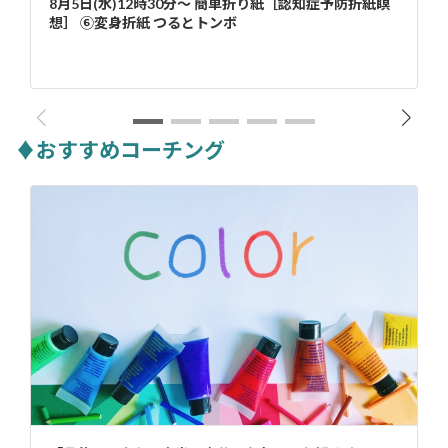
8月5日(水)12時30分～ 簡単折り紙［認知症予防折紙瞑
想］ ⑥変身折紙 つるとトンボ
♦おすすめコーチング