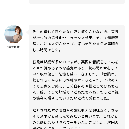
先生の優しく穏やかな口調に癒やされながら、音読
が持つ脳の活性化やリラックス効果、そして健康管
理における大切さを学び、深い感動を覚えた素晴ら
30代女性
しい時間でした。
普段は黙読が多いのですが、実際に音読をしてみる
と目が覚めるような感覚があり、読み聞かせをして
いた頃の優しい記憶も蘇ってきました。『音読は、
読む側もこんなに心が穏やかになるんだ』と改めて
その良さを実感し、自分自身の習慣としてはもちろ
ん、娘、そして地域の子どもたちへも、もっと音読
の機会を増やしていきたいと強く感じました。
紹介された本や脳教育のお話も大変興味深く、さっ
そく選本から楽しんでみたいと思います。これから
の活動に活かせるパワーをいただきました。次回の
開催も心待ちにしています！