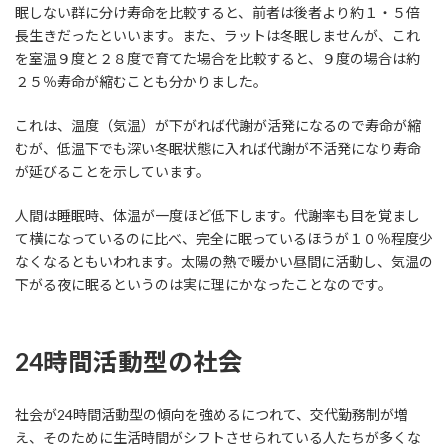
眠しない群に分け寿命を比較すると、前者は後者より約１・５倍
長生きだったといいます。また、ラットは冬眠しませんが、これ
を室温９度と２８度で育てた場合を比較すると、９度の場合は約
２５％寿命が縮むことも分かりました。
これは、温度（気温）が下がれば代謝が活発になるので寿命が縮
むが、低温下でも深い冬眠状態に入れば代謝が不活発になり寿命
が延びることを示しています。
人間は睡眠時、体温が一度ほど低下します。代謝率も目を覚まし
て横になっているのに比べ、完全に眠っているほうが１０％程度少
なくなるともいわれます。太陽の熱で暖かい昼間に活動し、気温の
下がる夜に眠るというのは実に理にかなったことなのです。
24時間活動型の社会
社会が24時間活動型の傾向を強めるにつれて、交代勤務制が増
え、そのために生活時間がシフトさせられている人たちが多くな