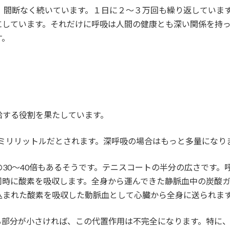
、間断なく続いています。１日に２～３万回も繰り返していま
にしています。それだけに呼吸は人間の健康とも深い関係を持
す。
給する役割を果たしています。
00ミリリットルだとされます。深呼吸の場合はもっと多量になり
30～40倍もあるそうです。テニスコートの半分の広さです。
同時に酸素を吸収します。全身から運んできた静脈血中の炭酸
込まれた酸素を吸収した動脈血として心臓から全身に送られま
る部分が小さければ、この代置作用は不完全になります。特に