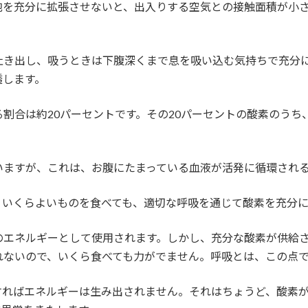
胞を充分に拡張させないと、出入りする空気との接触面積が小
吐き出し、吸うときは下腹深くまで息を吸い込む気持ちで充分
透します。
割合は約20パーセントです。その20パーセントの酸素のうち
いますが、これは、お腹にたまっている血液が活発に循環され
。いくらよいものを食べても、適切な呼吸を通じて酸素を充分
のエネルギーとして使用されます。しかし、充分な酸素が供給
れないので、いくら食べても力がでません。呼吸とは、この点
すればエネルギーは生み出されません。それはちょうど、酸素