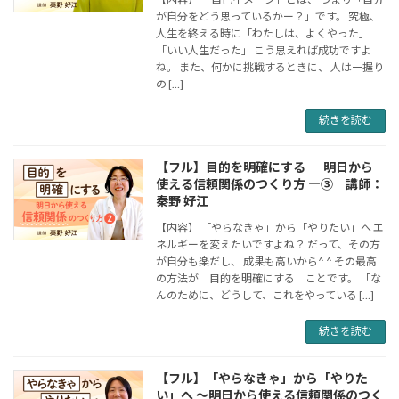
が自分をどう思っているかー？」です。 究極、
人生を終える時に「わたしは、よくやった」
「いい人生だった」 こう思えれば成功ですよ
ね。 また、何かに挑戦するときに、 人は一握り
の […]
続きを読む
【フル】目的を明確にする ― 明日から
使える信頼関係のつくり方 ―③ 講師：
秦野 好江
【内容】 「やらなきゃ」から「やりたい」へ エ
ネルギーを変えたいですよね？ だって、その方
が自分も楽だし、 成果も高いから^ ^ その最高
の方法が 目的を明確にする ことです。 「な
んのために、どうして、これをやっている […]
続きを読む
【フル】「やらなきゃ」から「やりた
い」へ 〜明日から使える信頼関係のつく