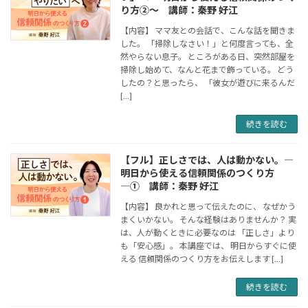
り方②〜 講師：秦野 好江
【内容】 ママ友との会話で、こんな話を聞きま
した。 「掃除しなさい！」と何度言っても、全
然やらない息子。 ところがある日、突然部屋を
掃除し始めて、なんと花まで飾っている。 どう
したの？と思ったら、 「彼女が遊びに来るんだ
[…]
続きを読む
【フル】正しさでは、人は動かない。―
明日から使える信頼関係のつくり方
―① 講師：秦野 好江
【内容】 良かれと思って伝えたのに、 なぜかう
まくいかない。 そんな経験はありませんか？ 実
は、人が動くときに必要なのは 「正しさ」より
も「安心感」。 本講座では、 明日からすぐに使
える 信頼関係のつくり方をお伝えします […]
続きを読む