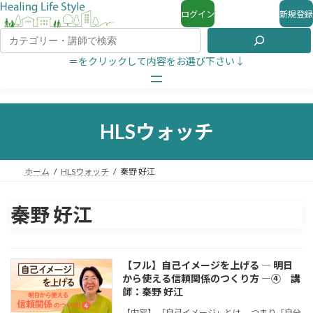
ログイン
新規登録
＝をクリックして内容をお選び下さい↓
HLSウォッチ
ホーム
HLSウォッチ
秦野 好江
秦野 好江
【フル】自己イメージを上げる ― 明日
から使える信頼関係のつくり方 ―④ 講
師：秦野 好江
【内容】 「自己イメージ」とは、 つまり「自分