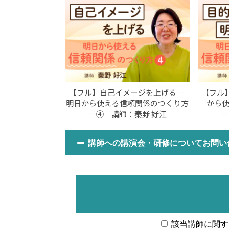
【フル】自己イメージを上げる ―
【フル
明日から使える信頼関係のつくり方
から
―④ 講師：秦野 好江
―
講師への講演会・研修についてお問い
該当講師に関す