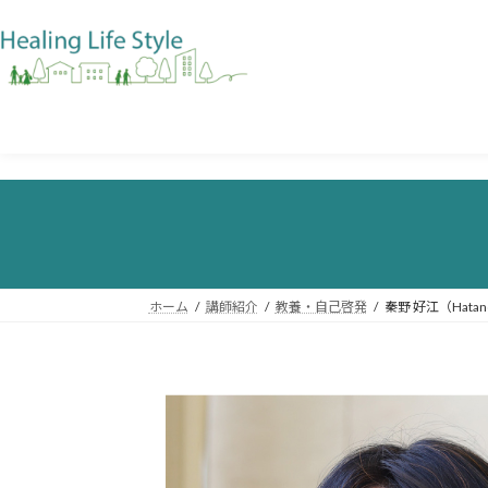
ホーム
講師紹介
教養・自己啓発
秦野 好江（Hatano