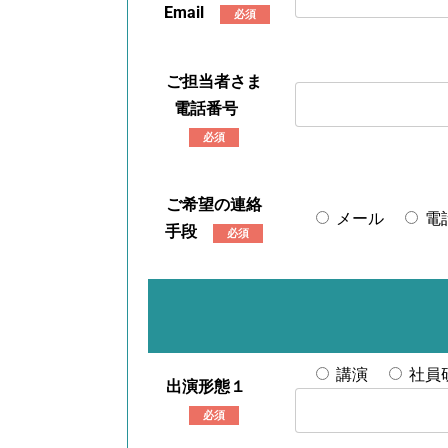
Email
必須
ご担当者さま
電話番号
必須
ご希望の連絡
メール
電
手段
必須
講演
社員
出演形態１
必須