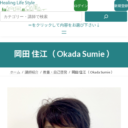
ログイン
新規登録
＝をクリックして内容をお選び下さい↓
岡田 住江（ Okada Sumie ）
ホーム
講師紹介
教養・自己啓発
岡田 住江（ Okada Sumie ）