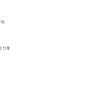
プの
T)を