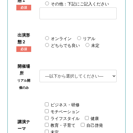
態１
その他：下記にご記入ください
必須
出演形
オンライン
リアル
態２
どちらでも良い
未定
必須
開催場
所
リアル開
催のみ
ビジネス・研修
モチベーション
ライフスタイル
健康
講演テ
教育・子育て
自己啓発
ーマ
未定