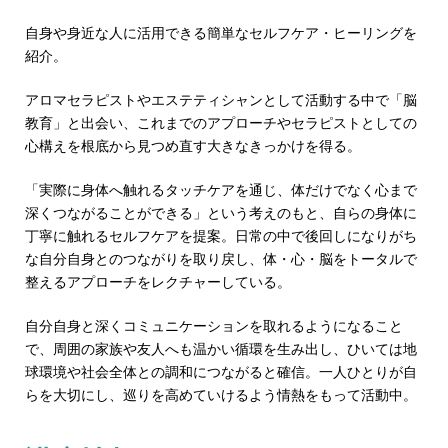
自身や身近な人に活用できる簡単なセルフケア・ヒーリングを
紹介。
アロマセラピストやエステティシャンとして活動する中で「脳
教育」と出会い、これまでのアプローチやセラピストとしての
心構えを根底から見つめ直す大きなきっかけを得る。
「実際に身体へ触れるタッチケアを通じ、体だけでなく心まで
深くつながることができる」という考えのもと、自らの身体に
丁寧に触れるセルフケアを提案。日常の中で後回しになりがち
な自分自身とのつながりを取り戻し、体・心・脳をトータルで
整えるアプローチをレクチャーしている。
自分自身と深くコミュニケーションを取れるようになること
で、周囲の家族や友人へも温かい循環を生み出し、ひいては地
球環境や社会全体との調和につながると確信。一人ひとりが自
らを大切にし、巡りを高めていけるよう情熱をもって活動中。