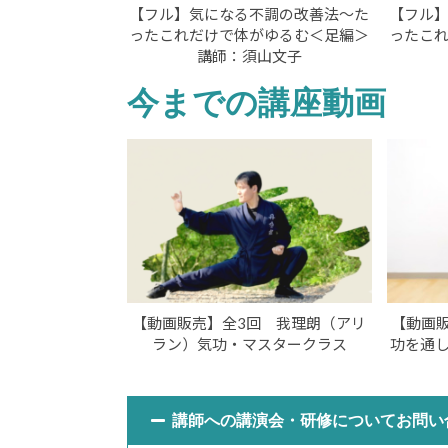
【フル】気になる不調の改善法～た
【フル
ったこれだけで体がゆるむ＜足編＞
ったこ
講師：須山文子
今までの講座動画
【動画販売】全3回 我理朗（アリ
【動画販
ラン）気功・マスタークラス
功を通
講師への講演会・研修についてお問い