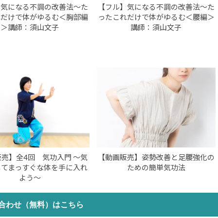
】気になる不調の改善法～た
【フル】気になる不調の改善法～た
れだけで体がゆるむ＜胸部編
ったこれだけで体がゆるむ＜腰編＞
＞講師：須山文子
講師：須山文子
売】全4回 気功入門 〜気
【動画販売】姿勢改善と足腰強化の
してまっすぐな体を手に入れ
ための簡単気功法
よう〜
合わせ（無料）はこちら