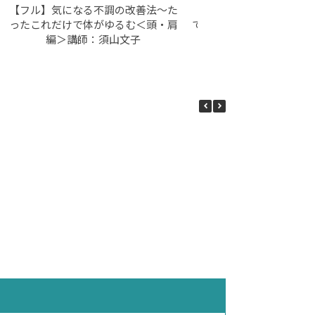
【フル】気になる不調の改善法～た
【フル】体が楽になるコ
ったこれだけで体がゆるむ＜頭・肩
で健康寿命を延ばそう！
編＞講師：須山文子
＞講師：須山文