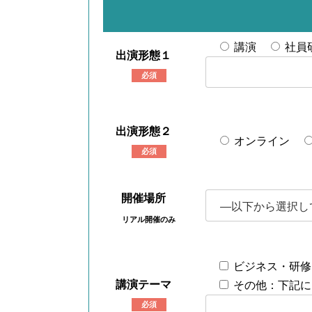
講演
社員
出演形態１
必須
出演形態２
オンライン
必須
開催場所
リアル開催のみ
ビジネス・研修
講演テーマ
その他：下記に
必須