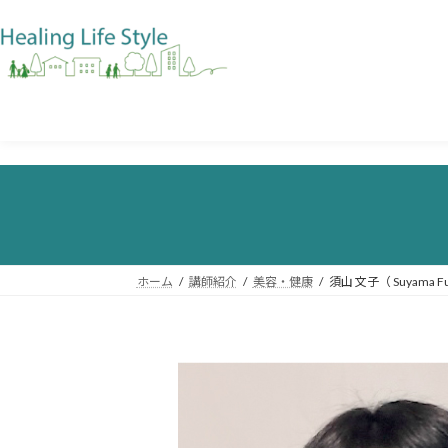
ホーム
講師紹介
美容・健康
須山 文子（ Suyama Fu