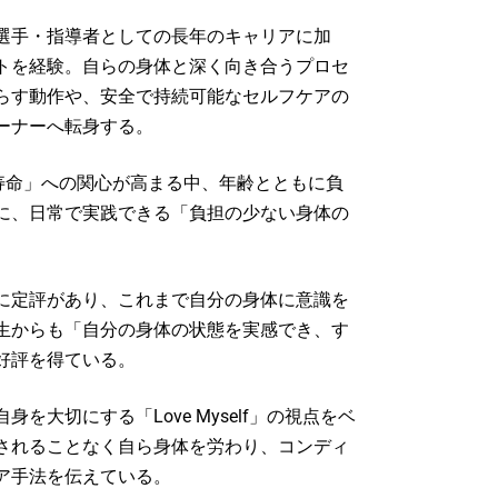
選手・指導者としての長年のキャリアに加
トを経験。自らの身体と深く向き合うプロセ
らす動作や、安全で持続可能なセルフケアの
ーナーへ転身する。
康寿命」への関心が高まる中、年齢とともに負
に、日常で実践できる「負担の少ない身体の
に定評があり、これまで自分の身体に意識を
生からも「自分の身体の状態を実感でき、す
好評を得ている。
を大切にする「Love Myself」の視点をベ
されることなく自ら身体を労わり、コンディ
ア手法を伝えている。