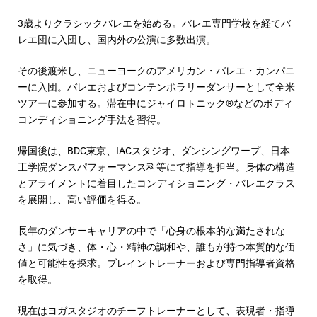
3歳よりクラシックバレエを始める。バレエ専門学校を経てバ
レエ団に入団し、国内外の公演に多数出演。
その後渡米し、ニューヨークのアメリカン・バレエ・カンパニ
ーに入団。バレエおよびコンテンポラリーダンサーとして全米
ツアーに参加する。滞在中にジャイロトニック®などのボディ
コンディショニング手法を習得。
帰国後は、BDC東京、IACスタジオ、ダンシングワープ、日本
工学院ダンスパフォーマンス科等にて指導を担当。身体の構造
とアライメントに着目したコンディショニング・バレエクラス
を展開し、高い評価を得る。
長年のダンサーキャリアの中で「心身の根本的な満たされな
さ」に気づき、体・心・精神の調和や、誰もが持つ本質的な価
値と可能性を探求。ブレイントレーナーおよび専門指導者資格
を取得。
現在はヨガスタジオのチーフトレーナーとして、表現者・指導