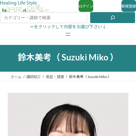
ログイン
新規登録
＝をクリックして内容をお選び下さい↓
鈴木美考（ Suzuki Miko ）
ホーム
講師紹介
美容・健康
鈴木美考（ Suzuki Miko ）