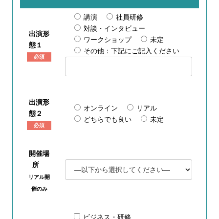
講演
社員研修
対談・インタビュー
出演形
ワークショップ
未定
態１
その他：下記にご記入ください
必須
出演形
オンライン
リアル
態２
どちらでも良い
未定
必須
開催場
所
リアル開
催のみ
ビジネス・研修