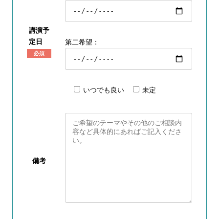
講演予
定日
第二希望：
必須
いつでも良い
未定
備考