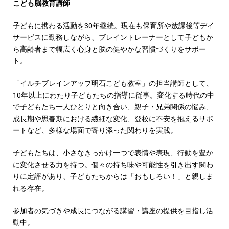
こども脳教育講師
子どもに携わる活動を30年継続。現在も保育所や放課後等デイ
サービスに勤務しながら、ブレイントレーナーとして子どもか
ら高齢者まで幅広く心身と脳の健やかな習慣づくりをサポー
ト。
「イルチブレインアップ明石こども教室」の担当講師として、
10年以上にわたり子どもたちの指導に従事。変化する時代の中
で子どもたち一人ひとりと向き合い、親子・兄弟関係の悩み、
成長期や思春期における繊細な変化、登校に不安を抱えるサポ
ートなど、多様な場面で寄り添った関わりを実践。
子どもたちは、小さなきっかけ一つで表情や表現、行動を豊か
に変化させる力を持つ。個々の持ち味や可能性を引き出す関わ
りに定評があり、子どもたちからは「おもしろい！」と親しま
れる存在。
参加者の気づきや成長につながる講習・講座の提供を目指し活
動中。