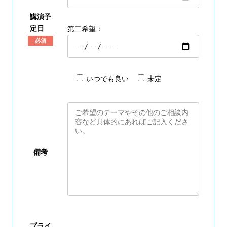
講演予
定日
第二希望：
必須
いつでも良い
未定
備考
プライ