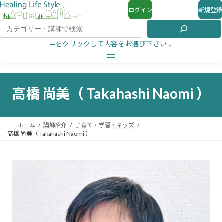
ログイン
新規登録
＝をクリックして内容をお選び下さい↓
高橋 尚美（ Takahashi Naomi ）
ホーム
講師紹介
子育て・学習・キッズ
高橋 尚美（ Takahashi Naomi ）