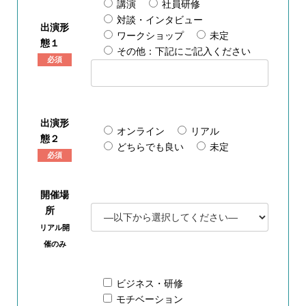
講演
社員研修
対談・インタビュー
出演形
ワークショップ
未定
態１
その他：下記にご記入ください
必須
出演形
オンライン
リアル
態２
どちらでも良い
未定
必須
開催場
所
リアル開
催のみ
ビジネス・研修
モチベーション