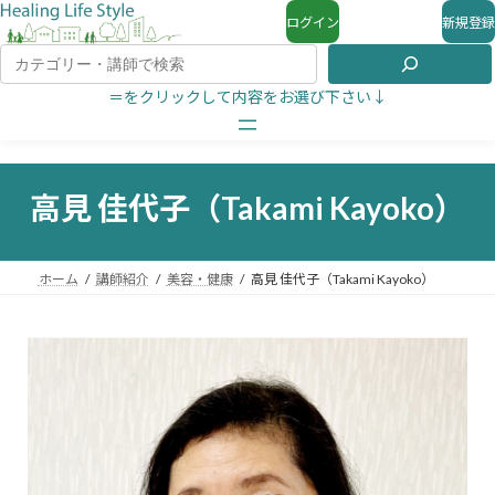
ログイン
新規登録
＝をクリックして内容をお選び下さい↓
高見 佳代子（Takami Kayoko）
ホーム
講師紹介
美容・健康
高見 佳代子（Takami Kayoko）