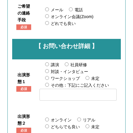
ご希望
メール
電話
の連絡
オンライン会議(Zoom)
手段
どれでも良い
必須
【 お問い合わせ詳細 】
講演
社員研修
対談・インタビュー
出演形
ワークショップ
未定
態１
その他：下記にご記入ください
必須
出演形
オンライン
リアル
態２
どちらでも良い
未定
必須