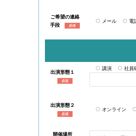
ご希望の連絡
メール
電
手段
必須
講演
社員
出演形態１
必須
出演形態２
オンライン
必須
開催場所