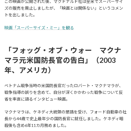
この映画が公開された後、マクドナルド社は全米でスーパーサイ
ズの販売を廃止しましたが、「映画とは関係ない」というコメン
トを出しました。
映画「スーパーサイズ・ミー」を観る
「フォッグ・オブ・ウォー マクナ
マラ元米国防長官の告白」（2003
年、アメリカ）
ベトナム戦争当時の米国防長官だったロバート・マクナマラが、
戦争指導の誤りを含めて、自分が深くかかわった戦争について反
省を率直に語るインタビュー映画。
マクナマラは、ケネディ大統領の懇請を受け、フォード自動車の社
長から44歳で史上最年少の国防長官に就任しました。ケネディ暗
殺後も含め6年11カ月務めました。