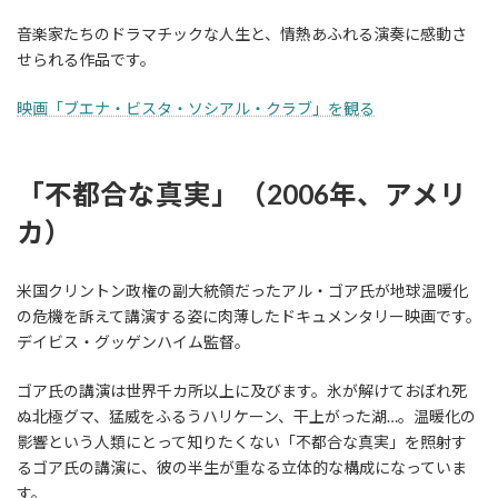
音楽家たちのドラマチックな人生と、情熱あふれる演奏に感動さ
せられる作品です。
映画「ブエナ・ビスタ・ソシアル・クラブ」を観る
「不都合な真実」（2006年、アメリ
カ）
米国クリントン政権の副大統領だったアル・ゴア氏が地球温暖化
の危機を訴えて講演する姿に肉薄したドキュメンタリー映画です。
デイビス・グッゲンハイム監督。
ゴア氏の講演は世界千カ所以上に及びます。氷が解けておぼれ死
ぬ北極グマ、猛威をふるうハリケーン、干上がった湖…。温暖化の
影響という人類にとって知りたくない「不都合な真実」を照射す
るゴア氏の講演に、彼の半生が重なる立体的な構成になっていま
す。