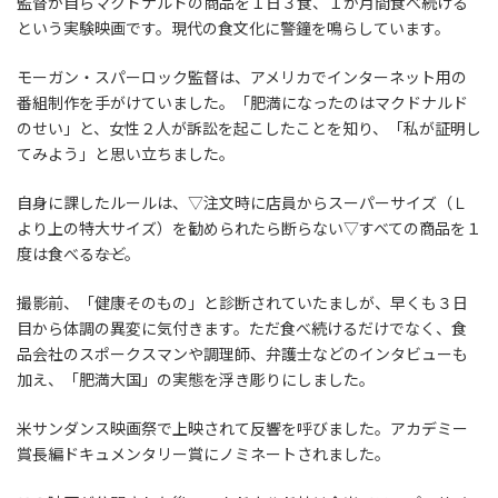
監督が自らマクドナルドの商品を１日３食、１か月間食べ続ける
という実験映画です。現代の食文化に警鐘を鳴らしています。
モーガン・スパーロック監督は、アメリカでインターネット用の
番組制作を手がけていました。「肥満になったのはマクドナルド
のせい」と、女性２人が訴訟を起こしたことを知り、「私が証明し
てみよう」と思い立ちました。
自身に課したルールは、▽注文時に店員からスーパーサイズ（Ｌ
より上の特大サイズ）を勧められたら断らない▽すべての商品を１
度は食べる――など。
撮影前、「健康そのもの」と診断されていたましが、早くも３日
目から体調の異変に気付きます。ただ食べ続けるだけでなく、食
品会社のスポークスマンや調理師、弁護士などのインタビューも
加え、「肥満大国」の実態を浮き彫りにしました。
米サンダンス映画祭で上映されて反響を呼びました。アカデミー
賞長編ドキュメンタリー賞にノミネートされました。