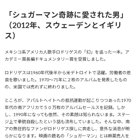
「シュガーマン奇跡に愛された男」
（2012年、スウェーデンとイギリ
ス）
メキシコ系アメリカ人歌手ロドリゲスの「幻」を追った一本。ア
カデミー賞長編ドキュメンタリー賞を受賞しました。
ロドリゲスは1960年代後半から米デトロイトで活躍。労働者の悲
哀を歌いました。1970～71年に２枚のアルバムを発表したもの
の、米国では売れずに終わりました。
ところが、アパルトヘイトへの抵抗運動が起こりつつあった1970
年代の南アフリカで５０万枚のアルバムセールスを記録。しか
し、1990年になっても依然、その素顔は知られないまま。ステー
ジ上で拳銃自殺したという話も流布していました。そんな中、南
アの熱狂的なファンがロドリゲス探しに奔走し、意外な消息が明
らかになります。映画の題名の「シュガーマン」とは麻薬売人を