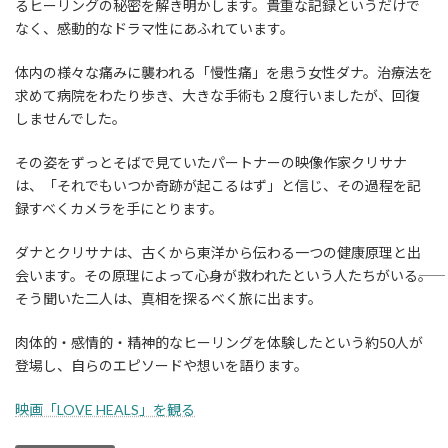
るヒーリングの秘密を解き明かします。貴重な記録というだけで
なく、感動的なドラマ性にあふれています。
体内の様々な痛みに襲われる「慢性痛」を患う女性ダナ。治療法を
求めて病院をわたり歩き、大きな手術も２度行いましたが、回復
しませんでした。
その姿をずっとそばで見ていたパートナーの映像作家クリサナ
は、「それでもいつか奇跡が起こるはず」と信じ、その過程を記
録すべくカメラを手にとります。
ダナとクリサナは、古くから東洋から伝わる一つの健康原理と出
会います。その原理によって心身が救われたという人たちがいる――。
そう聞いた二人は、真相を探るべく旅に出ます。
肉体的・感情的・精神的なヒーリングを体験したという約50人が
登場し、自らのエピソードや想いを語ります。
映画「LOVE HEALS」を観る