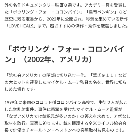
外の名作ドキュメンタリー映画８選です。アカデミー賞を受賞し
た「ボウリング・フォー・コロンバイン」「皇帝ペンギン」など
歴史に残る定番から、2022年に公開され、称賛を集めている新作
「LOVE HEALS」まで。超おすすめの傑作・秀作を厳選しました。
「ボウリング・フォー・コロンバイ
ン」（2002年、アメリカ）
「銃社会アメリカ」の暗部に切り込む一作。「華氏９１１」など
の大ヒットを連発したマイケル・ムーア監督の名を、世界に知ら
しめた傑作です。
1999年に米国のコロラド州コロンバイン高校で、生徒２人が起こ
した銃乱射事件。事件に衝撃を受けたマイケル・ムーア監督が
「なぜアメリカでは銃犯罪が多いのか」の答えを求めて、アポなし
取材を敢行。真実に迫ります。銃を擁護する全米ライフル協会会
長で俳優のチャールトン・ヘストンへの突撃取材も見ものです。