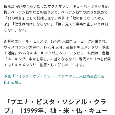
撮影当時87歳くらいだったマクナマラは、キューバ・ミサイル危
機、ベトナム戦争などを振り返り、ベトナム戦争の誤りを認めて
「11の教訓」として総括します。教訓は「敵の身になって考え
よ」「理性は助けにならない」「目に見えた事実が正しいとは限
らない」など。
監督のエロール・モリスは、1948年米国ニューヨーク州生まれ。
ウィスコンシン大学卒、1978年以降、長編ドキュメンタリー映画
で活躍。1992年のホーキング博士へのインタビュー映画は、書籍
「ホーキング、宇宙を語る」の基となるなど、現代アメリカを代表
するドキュメンタリー監督として知られています。
映画「フォッグ・オブ・ウォー マクナマラ元米国防長官の告
白」を観る
「ブエナ・ビスタ・ソシアル・クラ
ブ」（1999年、独・米・仏・キュー