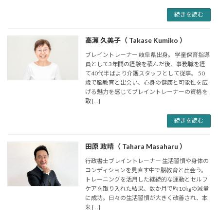
続きを読む
高瀬 久美子（ Takase Kumiko ）
ブレイントレーナー 岐阜県出身。 学童保育指導
員として3年間の経験を積んだ後、事務職を経
て40代半ばより介護スタッフとして従事。 50
歳で脳教育と出会い、心身の健康と可能性を広
げる魅力を感じてブレイントレーナーの資格を
取 […]
続きを読む
田原 政晴（ Tahara Masaharu ）
行政書士ブレイントレーナー 生活習慣や身体の
コンディションを見直す中で脳教育と出会う。
トレーニングを活用した継続的な運動とセルフ
ケアを取り入れた結果、数か月で約10kgの減量
に成功。日々の生活習慣が大きく改善され、本
来 […]