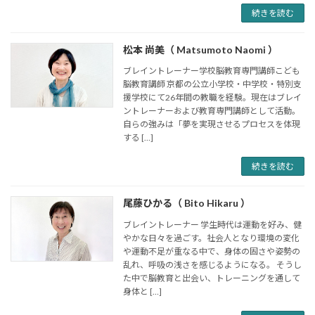
続きを読む
松本 尚美（ Matsumoto Naomi ）
ブレイントレーナー学校脳教育専門講師こども
脳教育講師 京都の公立小学校・中学校・特別支
援学校にて26年間の教職を経験。現在はブレイ
ントレーナーおよび教育専門講師として活動。
自らの強みは「夢を実現させるプロセスを体現
する […]
続きを読む
尾藤ひかる（ Bito Hikaru ）
ブレイントレーナー 学生時代は運動を好み、健
やかな日々を過ごす。社会人となり環境の変化
や運動不足が重なる中で、身体の固さや姿勢の
乱れ、呼吸の浅さを感じるようになる。 そうし
た中で脳教育と出会い、トレーニングを通して
身体と […]