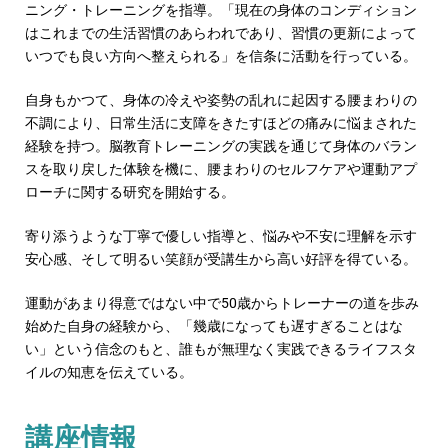
ニング・トレーニングを指導。「現在の身体のコンディション
はこれまでの生活習慣のあらわれであり、習慣の更新によって
いつでも良い方向へ整えられる」を信条に活動を行っている。
自身もかつて、身体の冷えや姿勢の乱れに起因する腰まわりの
不調により、日常生活に支障をきたすほどの痛みに悩まされた
経験を持つ。脳教育トレーニングの実践を通じて身体のバラン
スを取り戻した体験を機に、腰まわりのセルフケアや運動アプ
ローチに関する研究を開始する。
寄り添うような丁寧で優しい指導と、悩みや不安に理解を示す
安心感、そして明るい笑顔が受講生から高い好評を得ている。
運動があまり得意ではない中で50歳からトレーナーの道を歩み
始めた自身の経験から、「幾歳になっても遅すぎることはな
い」という信念のもと、誰もが無理なく実践できるライフスタ
イルの知恵を伝えている。
講座情報