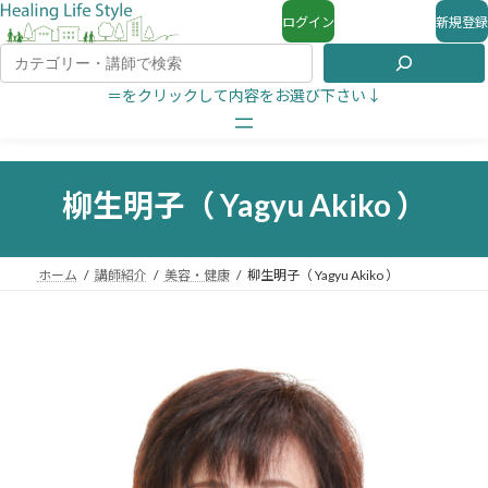
ログイン
新規登録
＝をクリックして内容をお選び下さい↓
柳生明子（ Yagyu Akiko ）
ホーム
講師紹介
美容・健康
柳生明子（ Yagyu Akiko ）