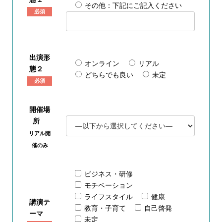
その他：下記にご記入ください
必須
出演形
オンライン
リアル
態２
どちらでも良い
未定
必須
開催場
所
リアル開
催のみ
ビジネス・研修
モチベーション
ライフスタイル
健康
講演テ
教育・子育て
自己啓発
ーマ
未定