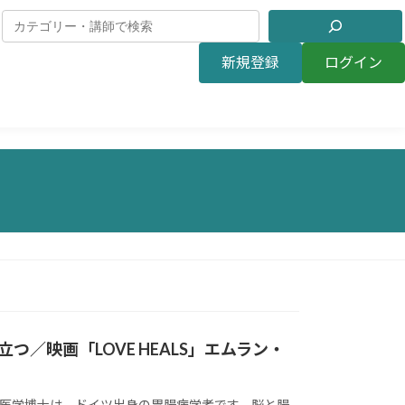
新規登録
ログイン
／映画「LOVE HEALS」エムラン・
ヤー医学博士は、ドイツ出身の胃腸病学者です。脳と腸