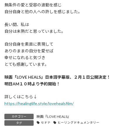
無条件の愛と受容の波動を感じ
自分自身と他の人への許しを感じました。
長い間、私は
自分は未熟だと思っていました。
自分自身を素直に表現して
ありのままの自分を愛せば
幸せになれると気づき
とても感謝しています。
映画「LOVE HEALS」日本語字幕版、２月１日公開決定！
明日AM１０時より予約開始！
詳しくはこちら↓
https://healinglife.style/lovehealsfilm/
映画『LOVE HEALS』
カテゴリー
セドナ
ヒーリングドキュメンタリー
タグ