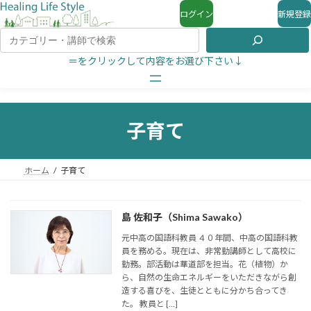
ログイン
新規登録
＝をクリックして内容をお選び下さい↓
子育て
ホーム
子育て
島 佐和子（Shima Sawako）
元中高の国語科教員 ４０年間、中高の国語科教
員を務める。現在は、非常勤講師として高校に
勤務。部活動は華道部を担当。花（植物）か
ら、自然の生命エネルギーをいただきながら創
造する喜びを、生徒とともに分かち合ってき
た。 教員と […]