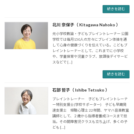
続きを読む
北川 奈保子（ Kitagawa Nahoko ）
元小学校教諭・子どもブレイントレーナー 公園
学校では毎月150人の方々にブレイン体操を通
して心身の健康づくりを伝えている。こどもブ
レイントレーナーとして、これまでに小学校
や、学童保育や児童クラブ、放課後デイサービ
スなどで […]
続きを読む
石部 哲子（ Ishibe Tetsuko ）
ブレイントレーナー 子どもブレイントレーナ
ー特別支援士(学校サポーター) 子ども早期発
達支援士 傾聴心理士 22年間、ヤマハ音楽教室
講師として、２歳から指導者養成コースまで担
当。その間障害児クラスも立ち上げ、多くの子
ども […]